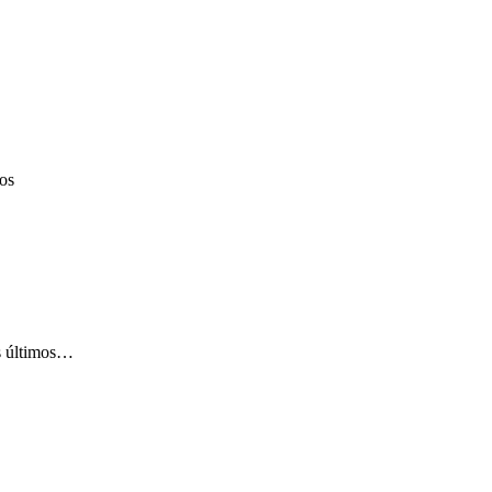
os
os últimos…