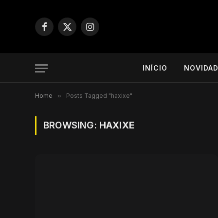
Facebook
X
Instagram
(Twitter)
INÍCIO
NOVIDA
Home
»
Posts Tagged "haxixe"
BROWSING:
HAXIXE