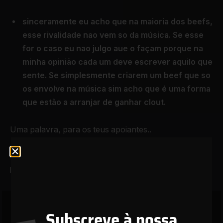
sinceramente eu acho que na maioria dos beefs,
esse rivalidade nao vem so da música. Se esse
for o caso eu nao julgo aue o façam porque na
minha opinião cada um deve escrever aquilo que
sente.
Se simplesmente criarem um beef que so
os envolve na música sim acho que é uma forma
que estão a arranjar de ganhar clout.
Uma palavra, para os teus apoiantes..
Para os meus apoiantes eu só tenho mesmo uma
palavra, é ESPERANÇA.
Subscreve à nossa