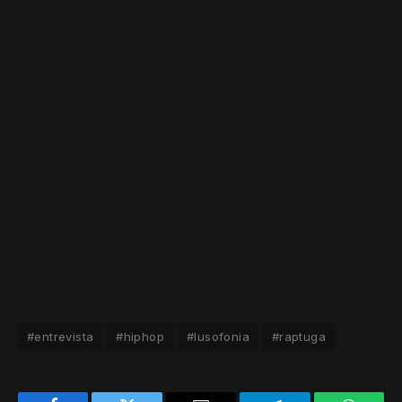
#entrevista
#hiphop
#lusofonia
#raptuga