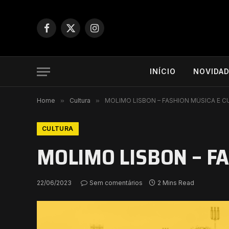
Facebook
X
Instagram
(Twitter)
INÍCIO
NOVIDA
Home
»
Cultura
»
MOLIMO LISBON – FASHION MÚSICA E C
CULTURA
MOLIMO LISBON – FA
22/06/2023
Sem comentários
2 Mins Read