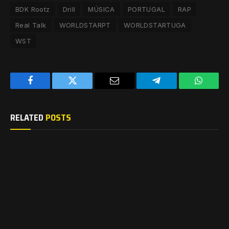
BDK Rootz
Drill
MÚSICA
PORTUGAL
RAP
Real Talk
WORLDSTARPT
WORLDSTARTUGA
WST
Facebook
Twitter
Email
Telegram
WhatsA
RELATED
POSTS