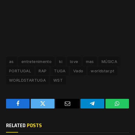
as
entretenimento
ki
love
mas
MÚSICA
PORTUGAL
RAP
TUGA
Vado
worldstar.pt
WORLDSTARTUGA
WST
Facebook
Twitter
Email
Telegram
WhatsA
RELATED
POSTS