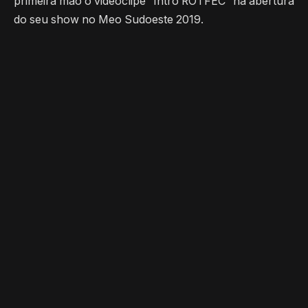
primeira mão o videoclipe “Intro ROTFEC” na abertura
do seu show no Meo Sudoeste 2019.