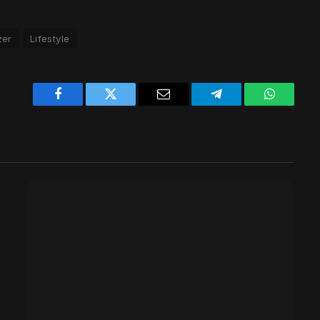
zer
Lifestyle
Facebook
Twitter
Email
Telegram
WhatsAp