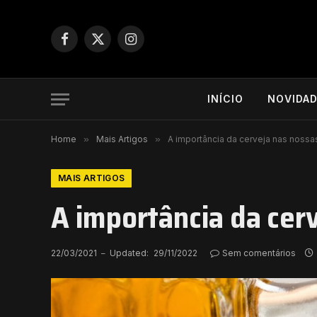
Facebook
X
Instagram
(Twitter)
INÍCIO
NOVIDA
Home
»
Mais Artigos
»
A importância da cerveja nas nossa
MAIS ARTIGOS
A importância da cer
22/03/2021
Updated:
29/11/2022
Sem comentários