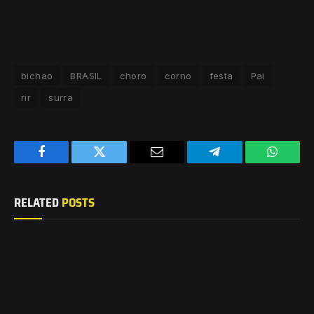
bichao
BRASIL
choro
corno
festa
Pai
rir
surra
Facebook
Twitter
Email
Telegram
WhatsA
RELATED
POSTS