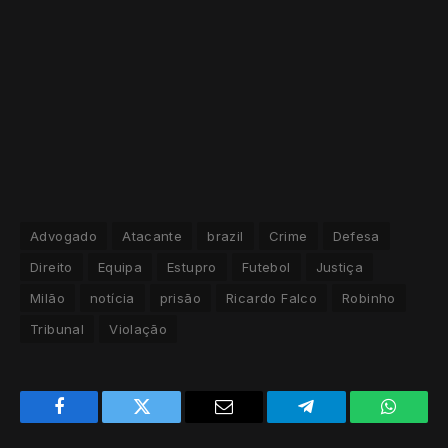
Advogado
Atacante
brazil
Crime
Defesa
Direito
Equipa
Estupro
Futebol
Justiça
Milão
notícia
prisão
Ricardo Falco
Robinho
Tribunal
Violação
Facebook
Twitter
Email
Telegram
WhatsA